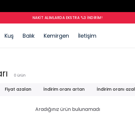
NAKIT ALIMLARDA EKSTRA %3 İNDIRIM!
Kuş
Balık
Kemirgen
İletişim
rı
0
ürün
Fiyat azalan
İndirim oranı artan
İndirim oranı aza
Aradığınız ürün bulunamadı