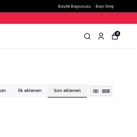
Bayilik Başvurusu
Bayi Girişi
0
lan
İlk eklenen
Son eklenen