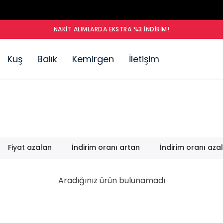
NAKIT ALIMLARDA EKSTRA %3 İNDIRIM!
Kuş
Balık
Kemirgen
İletişim
Fiyat azalan
İndirim oranı artan
İndirim oranı aza
Aradığınız ürün bulunamadı