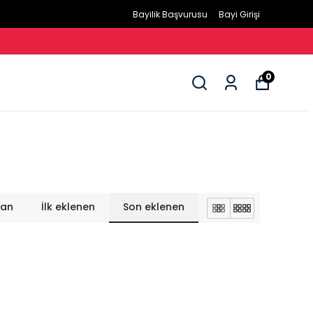
Bayilik Başvurusu
Bayi Girişi
0
lan
İlk eklenen
Son eklenen