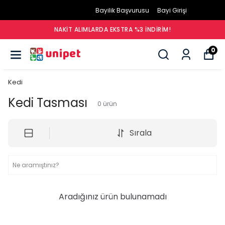
Bayilik Başvurusu
Bayi Girişi
NAKIT ALIMLARDA EKSTRA %3 İNDIRIM!
0
Kedi
Kedi Tasması
0
ürün
Sırala
Aradığınız ürün bulunamadı