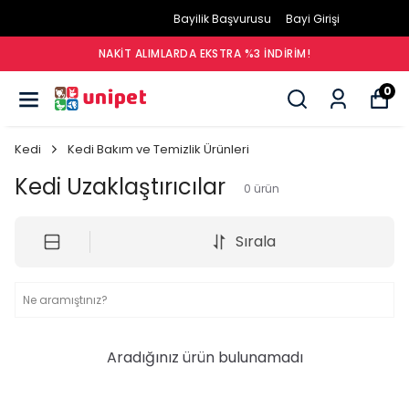
Bayilik Başvurusu
Bayi Girişi
NAKIT ALIMLARDA EKSTRA %3 İNDIRIM!
0
Kedi
Kedi Bakım ve Temizlik Ürünleri
Kedi Uzaklaştırıcılar
0
ürün
Sırala
Aradığınız ürün bulunamadı