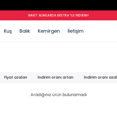
NAKIT ALIMLARDA EKSTRA %3 İNDIRIM!
Kuş
Balık
Kemirgen
İletişim
Fiyat azalan
İndirim oranı artan
İndirim oranı aza
Aradığınız ürün bulunamadı