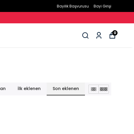
Bayilik Başvurusu
Bayi Girişi
0
lan
İlk eklenen
Son eklenen