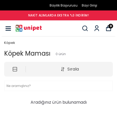
Bayilik Başvurusu
Bayi Girişi
NAKIT ALIMLARDA EKSTRA %3 İNDIRIM!
0
Köpek
Köpek Maması
0
ürün
Sırala
Aradığınız ürün bulunamadı