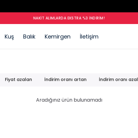
NAKIT ALIMLARDA EKSTRA %3 İNDIRIM!
Kuş
Balık
Kemirgen
İletişim
Fiyat azalan
İndirim oranı artan
İndirim oranı aza
Aradığınız ürün bulunamadı