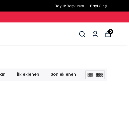
Bayilik Başvurusu
Bayi Girişi
0
lan
İlk eklenen
Son eklenen