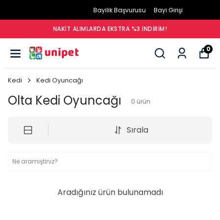
Bayilik Başvurusu
Bayi Girişi
NAKIT ALIMLARDA EKSTRA %3 İNDIRIM!
0
Kedi
Kedi Oyuncağı
Olta Kedi Oyuncağı
0
ürün
Sırala
Aradığınız ürün bulunamadı