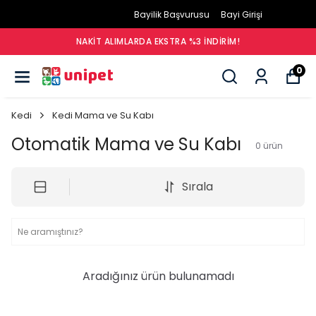
Bayilik Başvurusu
Bayi Girişi
NAKIT ALIMLARDA EKSTRA %3 İNDIRIM!
0
Kedi
Kedi Mama ve Su Kabı
Otomatik Mama ve Su Kabı
0
ürün
Sırala
Aradığınız ürün bulunamadı