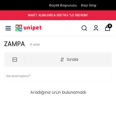
Bayilik Başvurusu
Bayi Girişi
NAKIT ALIMLARDA EKSTRA %3 İNDIRIM!
0
ZAMPA
0
ürün
Sırala
Aradığınız ürün bulunamadı